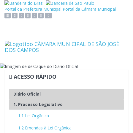
Link
Link
externo
externo
Portal da Prefeitura Municipal
Portal da Câmara Municipal
para
para
Ação para aumentar tamanho da fonte do site
Acessar página sobre acessibilidade do site
Ação para diminuir tamanho da fonte do site
Acessar página sobre NVDA - Leitor de Tela
Ação para aplicar auto contraste no site
Acessar página sobre VLibras - Tradutor de Libras
Acessar Intranet
Portal
Portal
Brasil
do
Toggl
Governo
navig
do
Estado
de
São
Paulo
ACESSO RÁPIDO
Diário Oficial
1. Processo Legislativo
1.1 Lei Orgânica
1.2 Emendas à Lei Orgânica