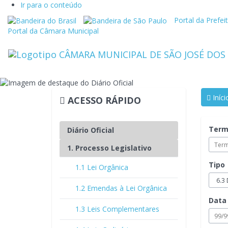
Ir para o conteúdo
Link
Link
Portal da Prefei
externo
externo
Portal da Câmara Municipal
para
para
Portal
Portal
Brasil
do
Governo
do
Estado
Iníci
ACESSO RÁPIDO
de
São
Paulo
Term
Diário Oficial
1. Processo Legislativo
Tipo
1.1 Lei Orgânica
1.2 Emendas à Lei Orgânica
Data 
1.3 Leis Complementares