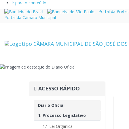
Ir para o conteúdo
Link
Link
Portal da Prefei
externo
externo
Portal da Câmara Municipal
para
para
Portal
Portal
Brasil
do
Governo
do
Estado
de
São
Paulo
ACESSO RÁPIDO
Diário Oficial
1. Processo Legislativo
1.1 Lei Orgânica