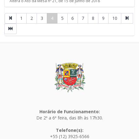
Altera o Ato da Mesa nº 21, de 15 de junho de 2018
1
2
3
4
5
6
7
8
9
10
Horário de Funcionamento:
De 2ª a 6ª feira, das 8h às 17h30.
Telefone(s):
+55 (12) 3925-6566