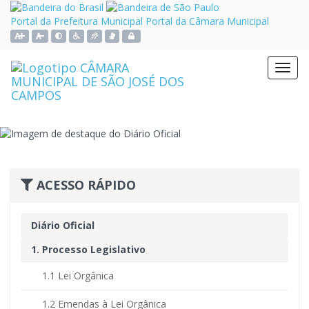
Link
Link
externo
externo
Portal da Prefeitura Municipal
Portal da Câmara Municipal
para
para
Ação para aumentar tamanho da fonte do site
Ação para diminuir tamanho da fonte do site
Acessar página sobre acessibilidade do site
Ação para aplicar auto contraste no site
Acessar página sobre NVDA - Leitor de Tela
Acessar página sobre VLibras - Tradutor de Libras
Acessar Intranet
Portal
Portal
Brasil
do
Toggl
Governo
navig
do
Estado
de
São
Paulo
ACESSO RÁPIDO
Diário Oficial
1. Processo Legislativo
1.1 Lei Orgânica
1.2 Emendas à Lei Orgânica