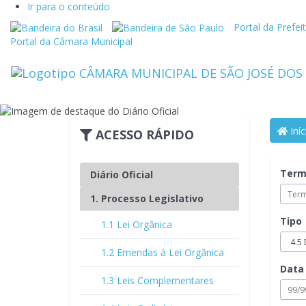
Ir para o conteúdo
Link
Link
Portal da Prefei
externo
externo
Portal da Câmara Municipal
para
para
Portal
Portal
Brasil
do
Governo
do
Estado
Iníc
ACESSO RÁPIDO
de
São
Paulo
Term
Diário Oficial
1. Processo Legislativo
Tipo
1.1 Lei Orgânica
1.2 Emendas à Lei Orgânica
Data 
1.3 Leis Complementares